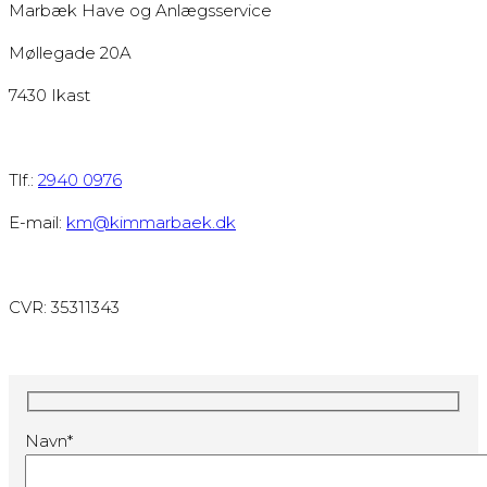
​Marbæk Have og Anlægsservice
Møllegade 20A
7430 Ikast
Tlf.:
2940 0976
E-mail:
km@kimmarbaek.dk
CVR: 35311343
Navn*