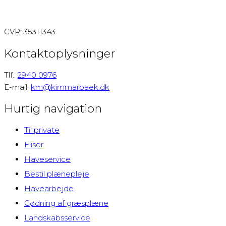
​CVR: 35311343
Kontaktoplysninger
Tlf.:
2940 0976
E-mail:
km@kimmarbaek.dk
Hurtig navigation
Til private
Fliser
Haveservice
Bestil plænepleje
Havearbejde
Gødning af græsplæne
Landskabsservice